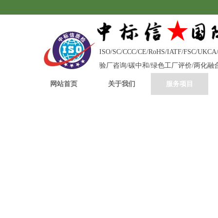
ISO/SC/CCC/CE/RoHS/IATF/FS
验厂咨询/碳中和/绿色工厂评价/两化
网站首页
关于我们
服务项目