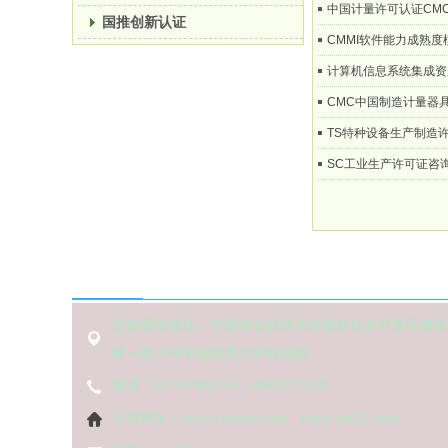
中国计量许可认证CMC
国推创新认证
CMMI软件能力成熟
计算机信息系统集成资
CMC中国制造计量器
TS特种设备生产制造
SC工业生产许可证咨
联系方式
总部通信地址：中国光谷武汉市东湖新技术开发区佛祖
岭一路19号中国地质大学科技园
电话：027-87806336，18602737558
公司网址：www.cncacert.com www.iso027.com