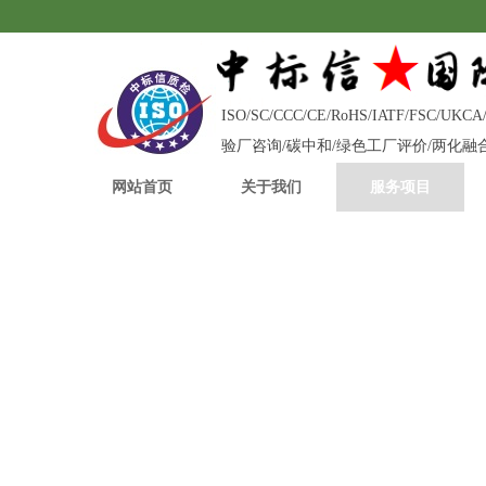
ISO/SC/CCC/CE/RoHS/IATF/FS
验厂咨询/碳中和/绿色工厂评价/两化
网站首页
关于我们
服务项目